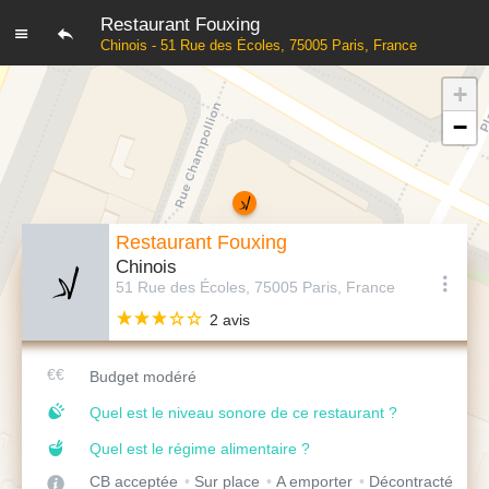
Restaurant Fouxing
Chinois - 51 Rue des Écoles, 75005 Paris, France
+
−
Restaurant Fouxing
Chinois
51 Rue des Écoles, 75005 Paris, France
2 avis
Budget modéré
Quel est le niveau sonore de ce restaurant ?
Quel est le régime alimentaire ?
CB acceptée
Sur place
A emporter
Décontracté