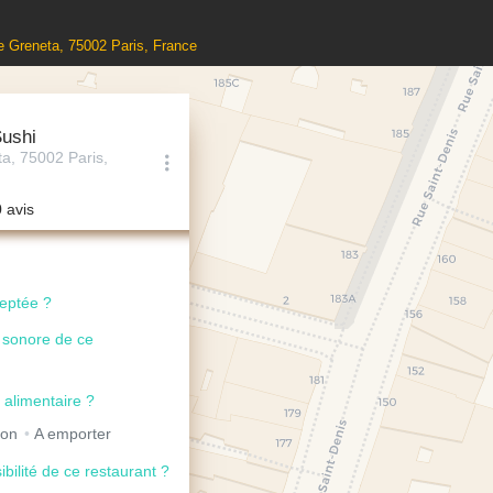
e Greneta, 75002 Paris, France
Sushi
a, 75002 Paris,
0 avis
ceptée ?
u sonore de ce
 alimentaire ?
son
A emporter
ibilité de ce restaurant ?