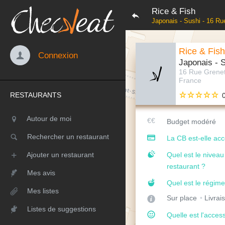
Rice & Fish
Japonais - Sushi - 16 Ru
Rice & Fish
Connexion
Japonais - 
16 Rue Grenet
France
RESTAURANTS
Autour de moi
Budget modéré
Rechercher un restaurant
La CB est-elle ac
Ajouter un restaurant
Quel est le nivea
restaurant ?
Mes avis
Quel est le régime
Mes listes
Sur place
Livrai
Listes de suggestions
Quelle est l'access