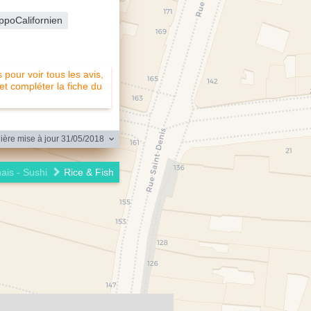
ppoCalifornien
pour voir tous les avis,
 et compléter la fiche du
ère mise à jour 31/05/2018
ais - Sushi
Rice & Fish