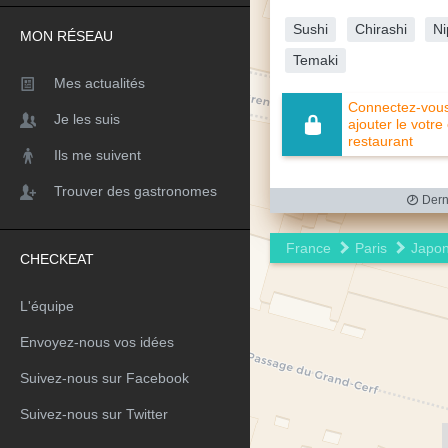
Sushi
Chirashi
Ni
MON RÉSEAU
Temaki
Mes actualités
Connectez-vous 
Je les suis
ajouter le votre
restaurant
Ils me suivent
Trouver des gastronomes
Derni
France
Paris
Japon
CHECKEAT
L'équipe
Envoyez-nous vos idées
Suivez-nous sur Facebook
Suivez-nous sur Twitter