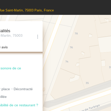
 Rue Saint-Martin, 75003 Paris, France
alités
-Martin, 75003
3 avis
u sonore de ce
 place
Décontracté
illée
ibilité de ce restaurant ?