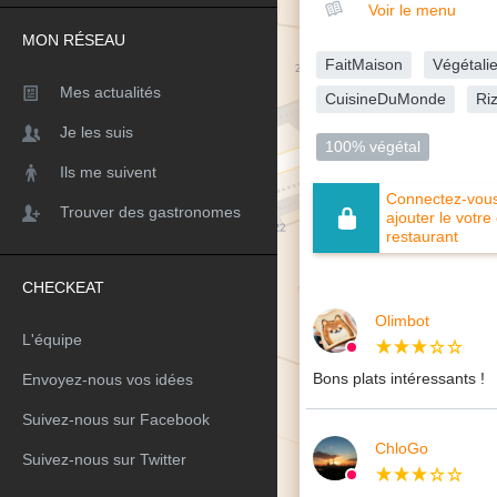
Voir le menu
MON RÉSEAU
FaitMaison
Végétali
Mes actualités
CuisineDuMonde
Ri
Je les suis
100% végétal
Ils me suivent
Connectez-vous 
Trouver des gastronomes
ajouter le votre
restaurant
CHECKEAT
Olimbot
L'équipe
Bons plats intéressants !
Envoyez-nous vos idées
Suivez-nous sur Facebook
ChloGo
Suivez-nous sur Twitter