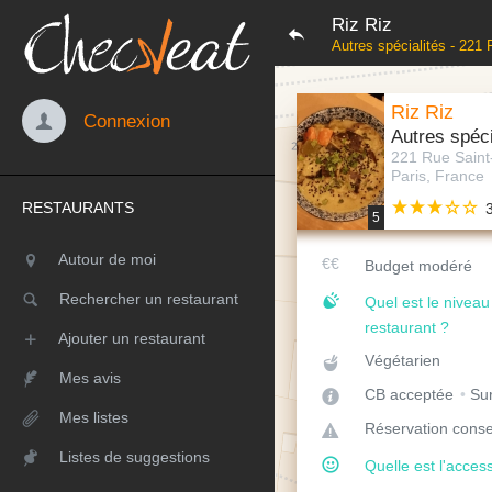
Riz Riz
Autres spécialités - 221
Riz Riz
Connexion
Autres spéci
221 Rue Saint
Paris, France
RESTAURANTS
5
Autour de moi
Budget modéré
Rechercher un restaurant
Quel est le nivea
restaurant ?
Ajouter un restaurant
Végétarien
Mes avis
CB acceptée
Sur
Mes listes
Réservation conse
Listes de suggestions
Quelle est l'access