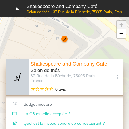
Shakespeare and Company Café
Salon de thés - 37 Rue de la Bûcherie, 75005 Paris, France
+
−
Shakespeare and Company Café
Salon de thés
37 Rue de la Bûcherie, 75005 Paris,
France
0 avis
Budget modéré
La CB est-elle acceptée ?
Quel est le niveau sonore de ce restaurant ?