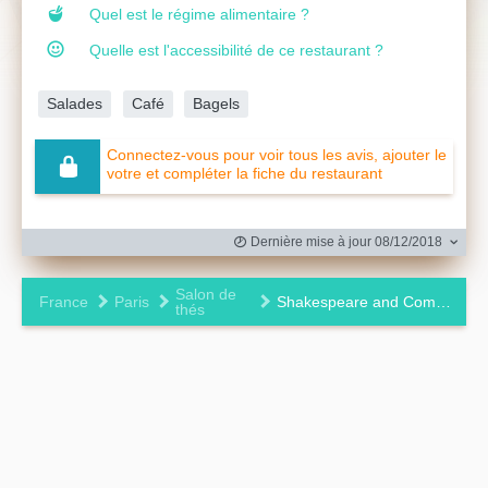
Quel est le régime alimentaire ?
Quelle est l'accessibilité de ce restaurant ?
Salades
Café
Bagels
Connectez-vous pour voir tous les avis, ajouter le
votre et compléter la fiche du restaurant
Dernière mise à jour 08/12/2018
Salon de
France
Paris
Shakespeare and Company Café
thés
Leaflet
|
©
OpenStreetMap
contributors ©
CARTO