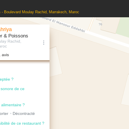
s - Boulevard Moulay Rachid, Marrakech, Maroc
hriya
er & Poissons
lay Rachid,
aroc
1 avis
ceptée ?
u sonore de ce
 alimentaire ?
orter
Décontracté
ibilité de ce restaurant ?