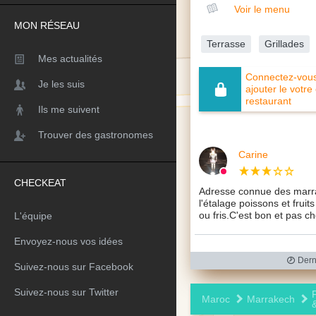
Voir le menu
MON RÉSEAU
Terrasse
Grillades
Mes actualités
Connectez-vous 
Je les suis
ajouter le votre
restaurant
Ils me suivent
Trouver des gastronomes
Carine
CHECKEAT
Adresse connue des marra
l'étalage poissons et fruit
ou fris.C'est bon et pas 
L'équipe
Envoyez-nous vos idées
Derni
Suivez-nous sur Facebook
Suivez-nous sur Twitter
Maroc
Marrakech