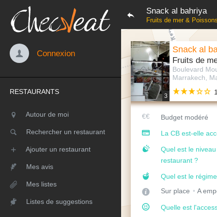
Snack al bahriya
Fruits de mer & Poisson
Snack al ba
Connexion
Fruits de m
Boulevard Mou
Marrakech, M
RESTAURANTS
3
Autour de moi
Budget modéré
Rechercher un restaurant
La CB est-elle ac
Ajouter un restaurant
Quel est le nivea
restaurant ?
Mes avis
Quel est le régime
Mes listes
Sur place
A emp
Listes de suggestions
Quelle est l'access