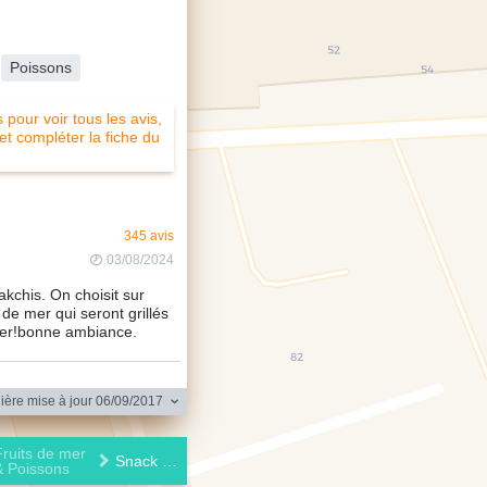
Poissons
pour voir tous les avis,
 et compléter la fiche du
345 avis
03/08/2024
kchis. On choisit sur
s de mer qui seront grillés
cher!bonne ambiance.
ère mise à jour 06/09/2017
Fruits de mer
Snack al bahriya
& Poissons