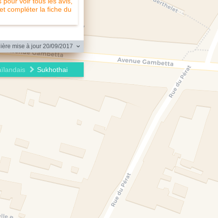
pour voir tous les avis,
 et compléter la fiche du
ère mise à jour 20/09/2017
ïlandais
Sukhothai