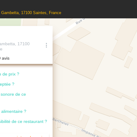
e Gambetta, 17100 Saintes, France
ambetta, 17100
ce
0 avis
 de prix ?
ceptée ?
u sonore de ce
 alimentaire ?
ibilité de ce restaurant ?