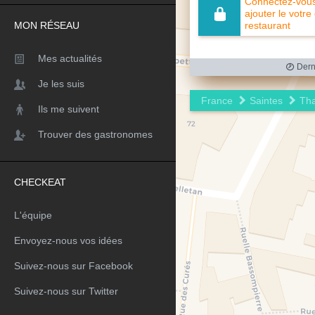
Connectez-vous 
ajouter le votre
MON RÉSEAU
restaurant
Mes actualités
Derni
Je les suis
France
Saintes
Tha
Ils me suivent
Trouver des gastronomes
CHECKEAT
L'équipe
Envoyez-nous vos idées
Suivez-nous sur Facebook
Suivez-nous sur Twitter