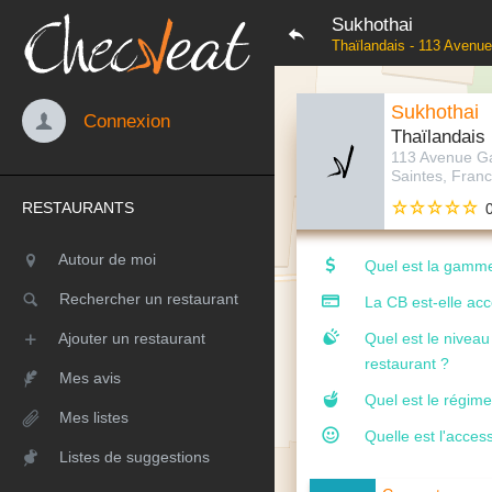
Sukhothai
Thaïlandais - 113 Avenu
Sukhothai
Connexion
Thaïlandais
113 Avenue G
Saintes, Fran
RESTAURANTS
Autour de moi
Quel est la gamme
Rechercher un restaurant
La CB est-elle ac
Ajouter un restaurant
Quel est le nivea
restaurant ?
Mes avis
Quel est le régime
Mes listes
Quelle est l'access
Listes de suggestions