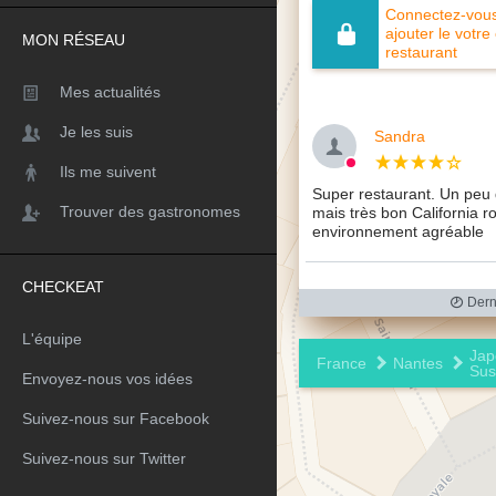
Connectez-vous 
ajouter le votre
MON RÉSEAU
restaurant
Mes actualités
Je les suis
Sandra
Ils me suivent
Super restaurant. Un peu
Trouver des gastronomes
mais très bon California r
environnement agréable
CHECKEAT
Derni
L'équipe
Jap
France
Nantes
Sus
Envoyez-nous vos idées
Suivez-nous sur Facebook
Suivez-nous sur Twitter