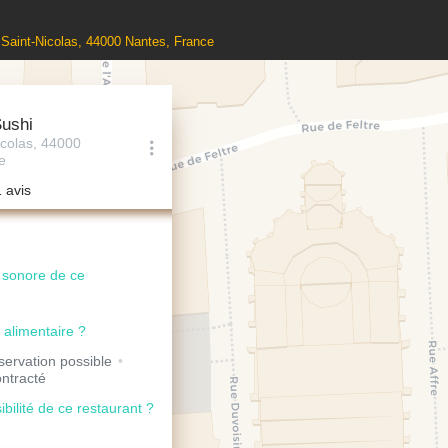
 Saint-Nicolas, 44000 Nantes, France
Sushi
icolas, 44000
e
1 avis
u sonore de ce
 alimentaire ?
ervation possible
ntracté
ibilité de ce restaurant ?