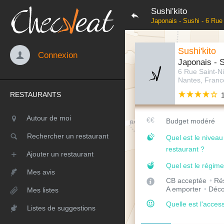
Sushi'kito
Japonais - Sushi - 6 Rue
Sushi'kito
Connexion
Japonais - 
6 Rue Saint-N
Nantes, Franc
RESTAURANTS
Autour de moi
Budget modéré
Rechercher un restaurant
Quel est le nivea
restaurant ?
Ajouter un restaurant
Quel est le régime
Mes avis
CB acceptée
Rés
A emporter
Déco
Mes listes
Quelle est l'access
Listes de suggestions