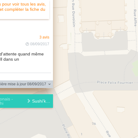
pour voir tous les avis,
 et compléter la fiche du
3 avis
08/09/2017
 d'attente quand même
oll dans un
ère mise à jour 08/09/2017
onais -
Sushi'kito
hi