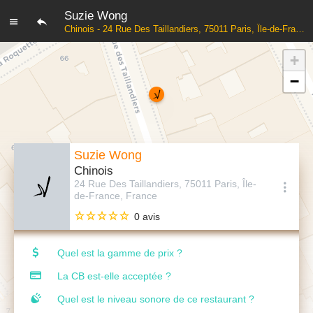
Suzie Wong
Chinois - 24 Rue Des Taillandiers, 75011 Paris, Île-de-France, France
+
−
Suzie Wong
Chinois
24 Rue Des Taillandiers, 75011 Paris, Île-
de-France, France
0 avis
Quel est la gamme de prix ?
La CB est-elle acceptée ?
Quel est le niveau sonore de ce restaurant ?