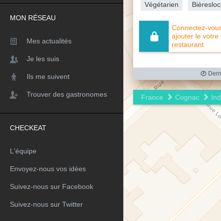
Végétarien
Bièresloc
MON RÉSEAU
Connectez-vous 
ajouter le votre
Mes actualités
restaurant
Je les suis
Derni
Ils me suivent
Trouver des gastronomes
France
Cognac
Ind
CHECKEAT
L'équipe
Envoyez-nous vos idées
Suivez-nous sur Facebook
Suivez-nous sur Twitter