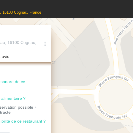
u, 16100 Cognac, France
L
eau, 16100 Cognac,
1 avis
u sonore de ce
 alimentaire ?
ervation possible
tracté
ibilité de ce restaurant ?