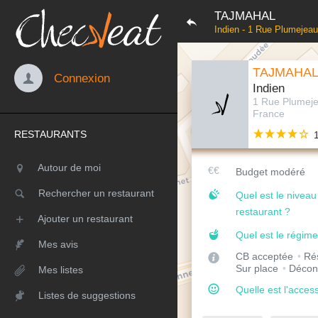
TAJMAHAL
Indien - 1 Rue Plumejea
TAJMAHA
Connexion
Indien
1 Rue Plumej
France
RESTAURANTS
Autour de moi
Budget modéré
Rechercher un restaurant
Quel est le nivea
restaurant ?
Ajouter un restaurant
Quel est le régime
Mes avis
CB acceptée
Rés
Sur place
Décon
Mes listes
Quelle est l'access
Listes de suggestions