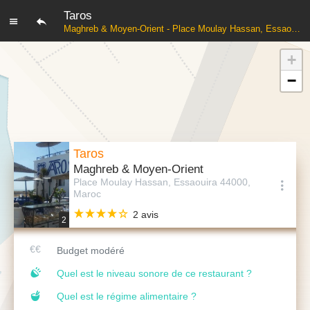
Taros
Maghreb & Moyen-Orient - Place Moulay Hassan, Essaouira 44000, Maroc
+
−
Taros
Maghreb & Moyen-Orient
Place Moulay Hassan, Essaouira 44000,
Maroc
2 avis
2
Budget modéré
Quel est le niveau sonore de ce restaurant ?
Quel est le régime alimentaire ?