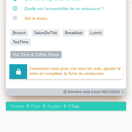
Quelle est l'accessibilité de ce restaurant ?
Voir le menu
Brunch
SalonDeThé
Breakfast
Lunch
TeaTime
Tea Time & Coffee Break
Connectez-vous pour voir tous les avis, ajouter le
votre et compléter la fiche du restaurant
Dernière mise à jour 08/12/2018
France
Paris
Anglais
T'Cup
Leaflet
|
©
OpenStreetMap
contributors ©
CARTO