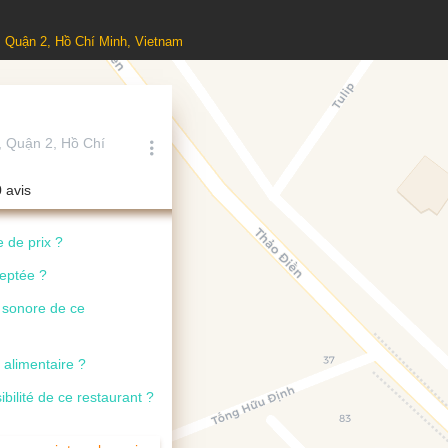
n, Quận 2, Hồ Chí Minh, Vietnam
, Quận 2, Hồ Chí
0 avis
 de prix ?
ceptée ?
u sonore de ce
 alimentaire ?
ibilité de ce restaurant ?