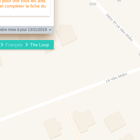
pour voir tous les avis,
 et compléter la fiche du
ière mise à jour 13/11/2019
Français
The Loop