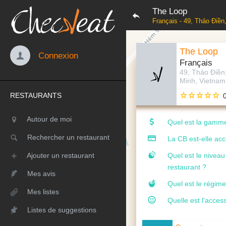
The Loop
Français - 49, Thảo Điề
The Loop
Connexion
Français
49, Thảo Điền
Minh, Vietnam
RESTAURANTS
Autour de moi
Quel est la gamme
Rechercher un restaurant
La CB est-elle ac
Ajouter un restaurant
Quel est le nivea
restaurant ?
Mes avis
Quel est le régime
Mes listes
Quelle est l'access
Listes de suggestions