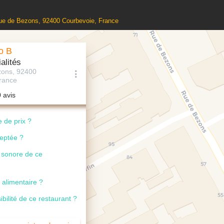
Rue de Bezons, 92400 Courbevoie, France
o B
alités
zons, 92400
rance
0 avis
 de prix ?
ceptée ?
u sonore de ce
 alimentaire ?
ibilité de ce restaurant ?