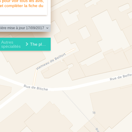
pour voir tous les avis,
 et compléter la fiche du
ère mise à jour 17/09/2017
Autres
The place to B
spécialités