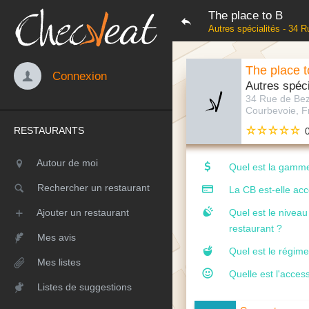
The place to B
Autres spécialités - 34 
The place t
Connexion
Autres spéci
34 Rue de Be
Courbevoie, F
RESTAURANTS
Autour de moi
Quel est la gamme
Rechercher un restaurant
La CB est-elle ac
Ajouter un restaurant
Quel est le nivea
restaurant ?
Mes avis
Quel est le régime
Mes listes
Quelle est l'access
Listes de suggestions