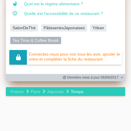
Quel est le régime alimentaire ?
Quelle est l'accessibilité de ce restaurant ?
SalonDeThé
PâtisseriesJaponaises
Yōkan
Tea Time & Coffee Break
Connectez-vous pour voir tous les avis, ajouter le
votre et compléter la fiche du restaurant
Dernière mise à jour 06/09/2017
France
Paris
Japonais
Toraya
Leaflet
|
©
OpenStreetMap
contributors ©
CARTO