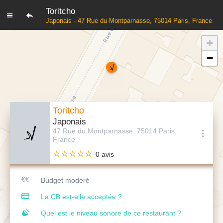
Toritcho
Japonais - 47 Rue du Montparnasse, 75014 Paris, France
+
−
Toritcho
Japonais
47 Rue du Montparnasse, 75014 Paris,
France
0 avis
Budget modéré
La CB est-elle acceptée ?
Quel est le niveau sonore de ce restaurant ?