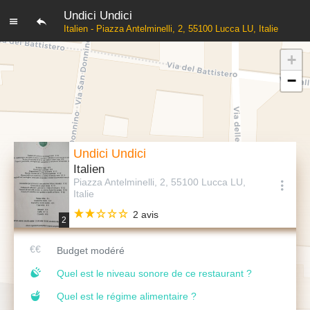
Undici Undici
Italien - Piazza Antelminelli, 2, 55100 Lucca LU, Italie
+
−
Undici Undici
Italien
Piazza Antelminelli, 2, 55100 Lucca LU,
Italie
2 avis
2
Budget modéré
Quel est le niveau sonore de ce restaurant ?
Quel est le régime alimentaire ?