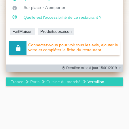
Sur place
A emporter
Quelle est l'accessibilité de ce restaurant ?
FaitMaison
Produitsdesaison
Connectez-vous pour voir tous les avis, ajouter le
votre et compléter la fiche du restaurant
Dernière mise à jour 15/01/2019
France
Paris
Cuisine du marché
Vermillon
Leaflet
|
©
OpenStreetMap
contributors ©
CARTO