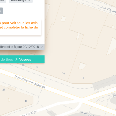
k
pour voir tous les avis,
 et compléter la fiche du
ère mise à jour 09/12/2018
 de thés
Vosges