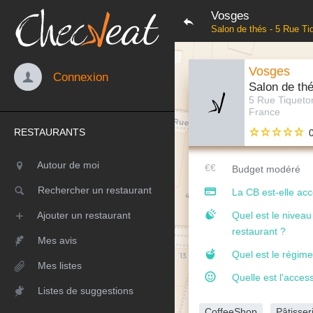
Vosges
Salon de thés - 5 Rue Ti
Vosges
Connexion
Salon de th
5 Rue Tiqueto
France
RESTAURANTS
Autour de moi
Budget modéré
Rechercher un restaurant
La CB est-elle ac
Ajouter un restaurant
Quel est le nivea
restaurant ?
Mes avis
Quel est le régime
Mes listes
Quelle est l'access
Listes de suggestions
CoffeeShop
Pâtisser