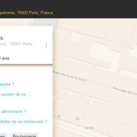
quetonne, 75002 Paris, France
és
nne, 75002 Paris,
0 avis
ceptée ?
u sonore de ce
 alimentaire ?
ibilité de ce restaurant ?
ies
Boulangerie