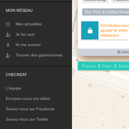
MON RÉSEAU
Tea Time & Coffee Brea
Mes actualités
Connectez-vous 
ajouter le votre
Je les suis
restaurant
Ils me suivent
Derni
Trouver des gastronomes
France
Paris
Salon
CHECKEAT
L'équipe
Envoyez-nous vos idées
Suivez-nous sur Facebook
Suivez-nous sur Twitter