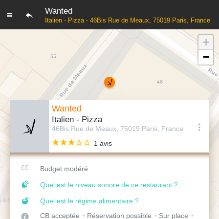
Wanted
Italien - Pizza - 46Bis Rue de Meaux, 75019 Paris, France
+
−
Wanted
Italien - Pizza
46Bis Rue de Meaux, 75019 Paris, France
1 avis
Budget modéré
Quel est le niveau sonore de ce restaurant ?
Quel est le régime alimentaire ?
CB acceptée
Réservation possible
Sur place