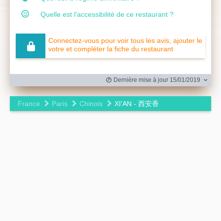
Quelle est l'accessibilité de ce restaurant ?
Connectez-vous pour voir tous les avis, ajouter le
votre et compléter la fiche du restaurant
Dernière mise à jour 15/01/2019
France
Paris
Chinois
XI'AN - 西安香
Leaflet
|
©
OpenStreetMap
contributors ©
CARTO