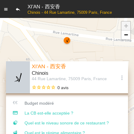
XI'AN - 西安香
Chinois - 44 Rue Lamartine, 75009 Paris, France
+
−
XI'AN - 西安香
Chinois
44 Rue Lamartine, 75009 Paris, France
0 avis
Budget modéré
La CB est-elle acceptée ?
Quel est le niveau sonore de ce restaurant ?
Quel est le régime alimentaire ?