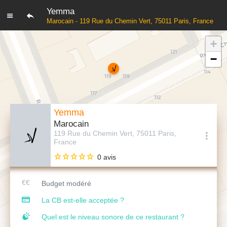
Yemma
Marocain - 119 Rue du Chemin Vert, 75011 Paris, France
+
−
Yemma
Marocain
119 Rue du Chemin Vert, 75011 Paris,
France
0 avis
Budget modéré
La CB est-elle acceptée ?
Quel est le niveau sonore de ce restaurant ?