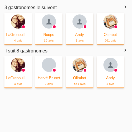
8 gastronomes le suivent
LaGrenouille Brunet
Noops
Andy
Olimbot
4 avis
15 avis
1 avis
561 avis
Il suit 8 gastronomes
LaGrenouille Brunet
Hervé Brunet
Olimbot
Andy
4 avis
2 avis
561 avis
1 avis