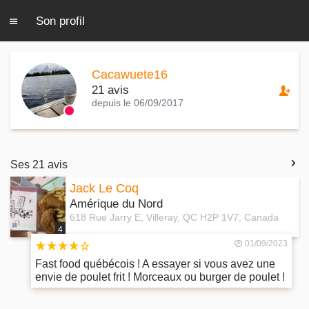
Son profil
Cacawuete16
21 avis
depuis le 06/09/2017
Ses 21 avis
Jack Le Coq
Amérique du Nord
618 Rue Jarry E, Villeray, QC H2P 1V7, Canada
4
01/09/2023
Fast food québécois ! A essayer si vous avez une
envie de poulet frit ! Morceaux ou burger de poulet !