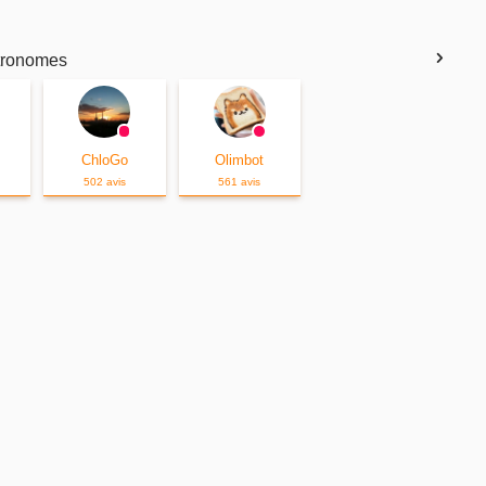
stronomes
ChloGo
Olimbot
502 avis
561 avis