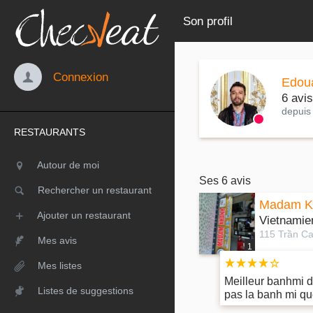
Son profil
Connexion
Edou
6 avis
depuis
RESTAURANTS
Autour de moi
Ses 6 avis
Rechercher un restaurant
Madam Kh
Ajouter un restaurant
Vietnamie
Mes avis
1
Mes listes
Meilleur banhmi d
Listes de suggestions
pas la banh mi qu