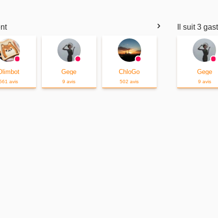
nt
Il suit 3 ga
Olimbot
Gege
ChloGo
Gege
561 avis
9 avis
502 avis
9 avis