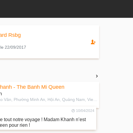
ard Rsbg
 le 22/09/2017
anh - The Banh Mi Queen
n
115 Trần Cao Vân, Phường Minh An, Hội An, Quảng Nam, Vietnam
10/04/2024
e tout notre voyage ! Madam Khanh n’est
een pour rien !