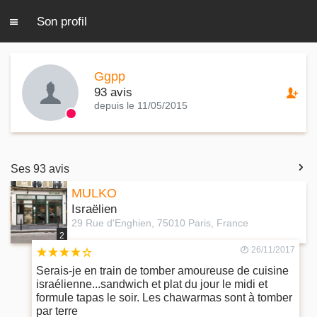
Son profil
Ggpp
93 avis
depuis le 11/05/2015
Ses 93 avis
MULKO
Israëlien
29 Rue d'Enghien, 75010 Paris, France
2
26/11/2017
Serais-je en train de tomber amoureuse de cuisine
israélienne...sandwich et plat du jour le midi et
formule tapas le soir. Les chawarmas sont à tomber
par terre