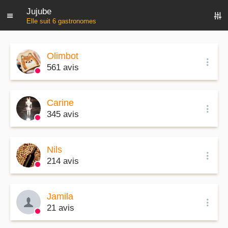
Jujube
Elle suit 6 gastronomes
Olimbot
561 avis
Carine
345 avis
Nils
214 avis
Jamila
21 avis