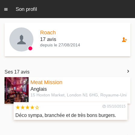
Son profil
Roach
17 avis
depuis le 27/08/2014
Ses 17 avis
Meat Mission
Anglais
15 Hoxton Market, London N1 6HG, Royaume-Uni
1
05/10/2015
Déco sympa, branchée et de très bons burgers.