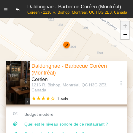
Daldongnae - Barbecue Coréen (Montréal)
Coréen - 1216 R. Bishop, Montréal, QC H3G 2E3, Canada
+
−
Daldongnae - Barbecue Coréen
(Montréal)
Coréen
1216 R. Bishop, Montréal, QC H3G 2E3,
Canada
1 avis
2
Budget modéré
Quel est le niveau sonore de ce restaurant ?