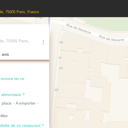
de, 75005 Paris, France
e, 75005 Paris,
1 avis
u sonore de ce
 alimentaire ?
 place
A emporter
illée
ibilité de ce restaurant ?