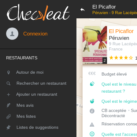
El Picaflor
Péruvien - 9 Rue Lacépè
El Picaflor
Connexion
Péruvien
9 Rue Lacépèd
France
RESTAURANTS
2
Autour de moi
Budget élevé
Rechercher un restaurant
Quel est le nivea
restaurant ?
Ajouter un restaurant
Quel est le régime
Mes avis
CB acceptée
Sur
Décontracté
Mes listes
Réservation conse
Listes de suggestions
Quelle est l'access