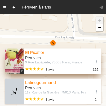
Péruvien à Paris
+
−
El Picaflor
Péruvien
9 Rue Lacépède, 75005 Paris, France
1 avis
2
Latinogourmand
Péruvien
117 Rue de la Glacière, 75013 Paris, France
1 avis