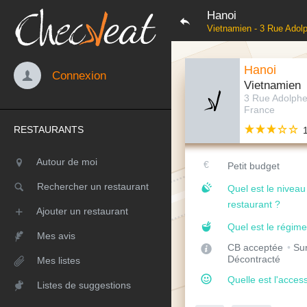
Hanoi
Vietnamien - 3 Rue Adolp
Hanoi
Connexion
Vietnamien
3 Rue Adolphe 
France
RESTAURANTS
Autour de moi
Petit budget
Rechercher un restaurant
Quel est le nivea
restaurant ?
Ajouter un restaurant
Quel est le régime
Mes avis
CB acceptée
Sur
Décontracté
Mes listes
Quelle est l'access
Listes de suggestions