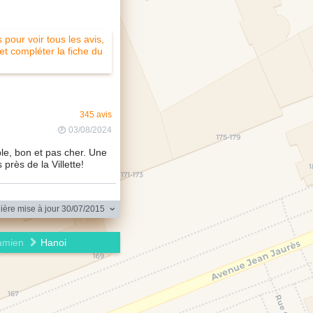
pour voir tous les avis,
 et compléter la fiche du
345 avis
03/08/2024
ple, bon et pas cher. Une
près de la Villette!
ère mise à jour 30/07/2015
amien
Hanoi