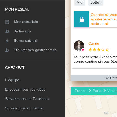
Midi
BoBun
MON RÉSEAU
Connectez-vous 
ajouter le votre
Mes actualités
restaurant
Je les suis
Ils me suivent
Carine
Trouver des gastronomes
Tout petit resto. C'est sim
bonne cantine si vous êtes 
CHECKEAT
Derni
L'équipe
Envoyez-nous vos idées
France
Paris
Vietn
Suivez-nous sur Facebook
Suivez-nous sur Twitter