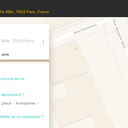
he Mille, 75019 Paris, France
Mille, 75019 Paris,
1 avis
u sonore de ce
 alimentaire ?
 place
A emporter
ibilité de ce restaurant ?