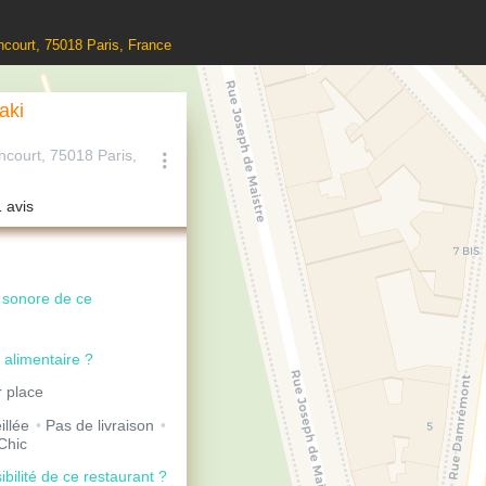
ncourt, 75018 Paris, France
aki
ncourt, 75018 Paris,
1 avis
u sonore de ce
 alimentaire ?
 place
illée
Pas de livraison
Chic
ibilité de ce restaurant ?