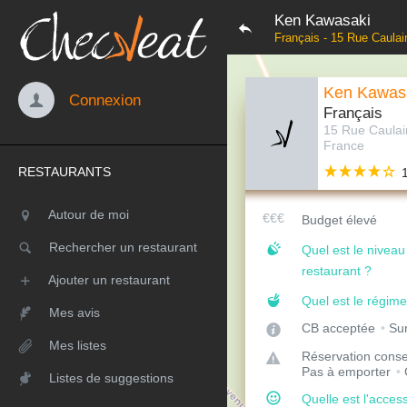
Ken Kawasaki
Français - 15 Rue Caulai
Ken Kawas
Connexion
Français
15 Rue Caulai
France
RESTAURANTS
Autour de moi
Budget élevé
Rechercher un restaurant
Quel est le nivea
restaurant ?
Ajouter un restaurant
Quel est le régime
Mes avis
CB acceptée
Sur
Mes listes
Réservation conse
Pas à emporter
Listes de suggestions
Quelle est l'access