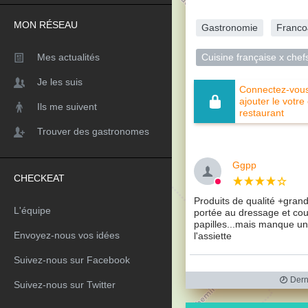
MON RÉSEAU
Gastronomie
Franco
Cuisine française x chef
Mes actualités
Je les suis
Connectez-vous 
ajouter le votre
Ils me suivent
restaurant
Trouver des gastronomes
Ggpp
CHECKEAT
Produits de qualité +grand
L'équipe
portée au dressage et coul
papilles...mais manque u
Envoyez-nous vos idées
l'assiette
Suivez-nous sur Facebook
Derni
Suivez-nous sur Twitter