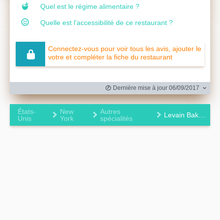
Quel est le régime alimentaire ?
Quelle est l'accessibilité de ce restaurant ?
Connectez-vous pour voir tous les avis, ajouter le
votre et compléter la fiche du restaurant
Dernière mise à jour 06/09/2017
États-
New
Autres
Levain Bakery
Unis
York
spécialités
Leaflet
|
©
OpenStreetMap
contributors ©
CARTO