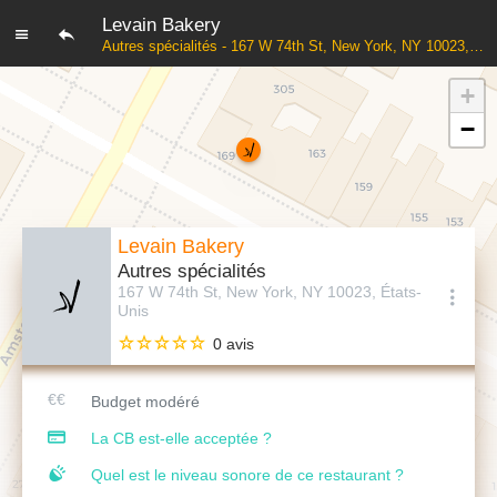
Levain Bakery
Autres spécialités - 167 W 74th St, New York, NY 10023, États-Unis
+
−
Levain Bakery
Autres spécialités
167 W 74th St, New York, NY 10023, États-
Unis
0 avis
Budget modéré
La CB est-elle acceptée ?
Quel est le niveau sonore de ce restaurant ?