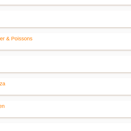
mer & Poissons
zza
en