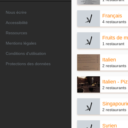
Nous écrire
Français
4 restaurants
Accessibilité
Ressources
Fruits de 
Mentions légales
1 restaurant
Conditions d'utilisation
Italien
Protections des données
2 restaurants
Italien - Pi
2 restaurants
Singapouri
2 restaurants
Syrien