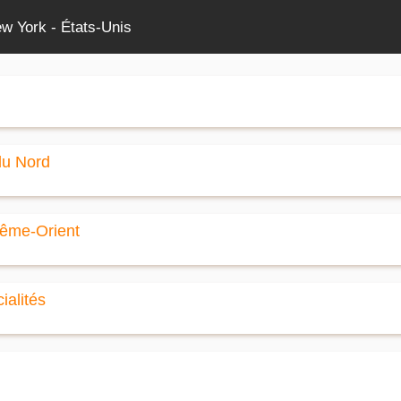
w York - États-Unis
du Nord
rême-Orient
ialités