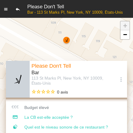
Please Don't Tell
Bar - 113 St Marks Pl, New York, NY 10009, États-Unis
+
−
Please Don't Tell
Bar
113 St Marks Pl, New York, NY 10009,
États-Unis
0 avis
Budget élevé
La CB est-elle acceptée ?
Quel est le niveau sonore de ce restaurant ?