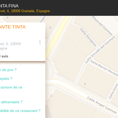
NTA FINA
ivet, 6, 18009 Granada, Espagne
NTE TINTA
vet, 6, 18009
agne
0 avis
 de prix ?
ceptée ?
u sonore de ce
 alimentaire ?
ibilité de ce restaurant ?