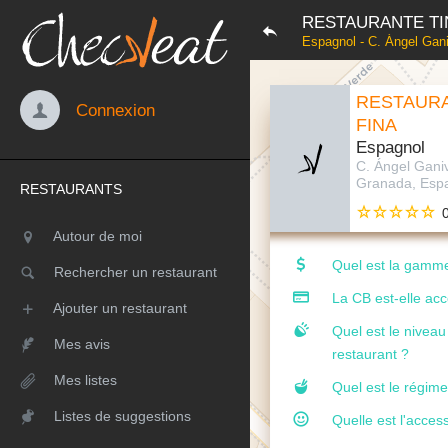
RESTAURANTE TI
Espagnol - C. Ángel Gan
RESTAURA
Connexion
FINA
Espagnol
C. Ángel Gani
Granada, Esp
RESTAURANTS
Autour de moi
Quel est la gamme
Rechercher un restaurant
La CB est-elle ac
Ajouter un restaurant
Quel est le nivea
Mes avis
restaurant ?
Mes listes
Quel est le régime
Listes de suggestions
Quelle est l'access