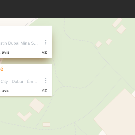
Oeno, The Westin Dubai Mina Seyahi Beach Resort & Marina - Dubai - Émirats arabes unis
1 avis
fé
Dubai Festival City - Dubai - Émirats arabes unis
1 avis