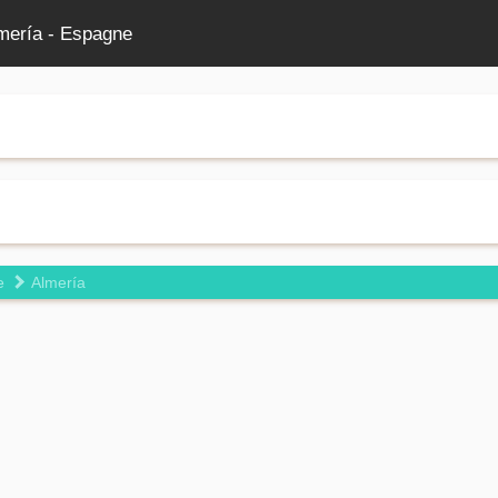
lmería - Espagne
e
Almería