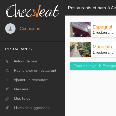
Restaurants et bars à A
Espagnol
Connexion
1 restaurant
Marocain
RESTAURANTS
1 restaurant
Autour de moi
Tous les pays
Espagn
Rechercher un restaurant
Ajouter un restaurant
Mes avis
Mes listes
Listes de suggestions