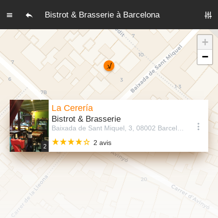
Bistrot & Brasserie à Barcelona
+
−
La Cerería
Bistrot & Brasserie
Baixada de Sant Miquel, 3, 08002 Barcelona, Espagne
2 avis
2