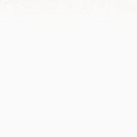
Leaflet
|
©
OpenStreetMap
contributors ©
CARTO