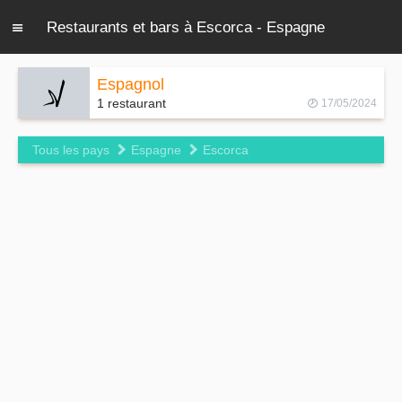
Restaurants et bars à Escorca - Espagne
Espagnol
1 restaurant
17/05/2024
Tous les pays
Espagne
Escorca