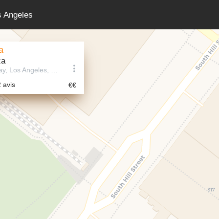
os Angeles
a
za
317 S Broadway, Los Angeles, CA 90013, États-Unis
2 avis