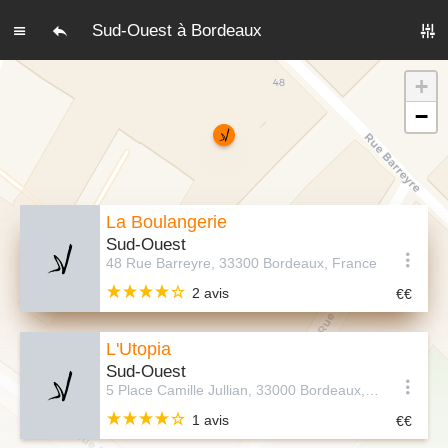
Sud-Ouest à Bordeaux
+
−
La Boulangerie
Sud-Ouest
48 Rue Barreyre, 33300 Bordeaux, France
2 avis
L'Utopia
Sud-Ouest
5 Place Camille Jullian, 33000 Bordeaux, France
1 avis