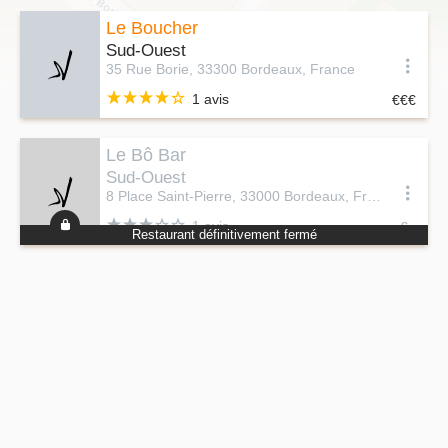
Le Boucher
Sud-Ouest
35 Rue Borie, 33300 Bordeaux, France
1 avis
Le Bô Bar
Sud-Ouest
8 Place Saint-Pierre, 33000 Bordeaux, France
1 avis
Restaurant définitivement fermé
Leaflet
|
©
OpenStreetMap
contributors ©
CARTO