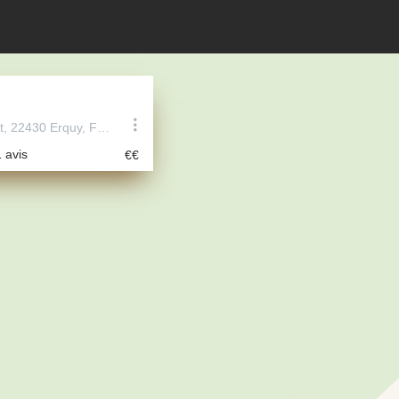
42 Rue du Port, 22430 Erquy, France
1 avis