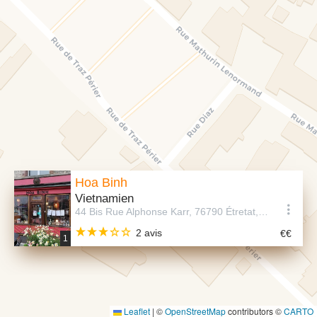
Hoa Binh
Vietnamien
44 Bis Rue Alphonse Karr, 76790 Étretat, France
2 avis
1
Leaflet
|
©
OpenStreetMap
contributors ©
CARTO