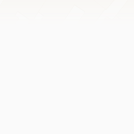
Leaflet
|
©
OpenStreetMap
contributors ©
CARTO