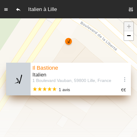
Italien à Lille
+
−
Il Bastione
Italien
1 Boulevard Vauban, 59800 Lille, France
1 avis