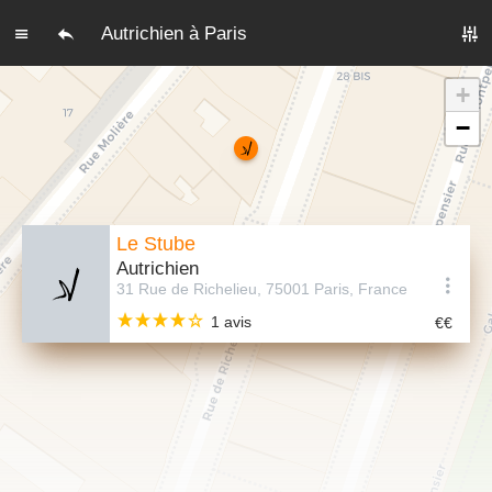
Autrichien à Paris
+
−
Le Stube
Autrichien
31 Rue de Richelieu, 75001 Paris, France
1 avis