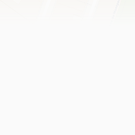
Leaflet
|
©
OpenStreetMap
contributors ©
CARTO