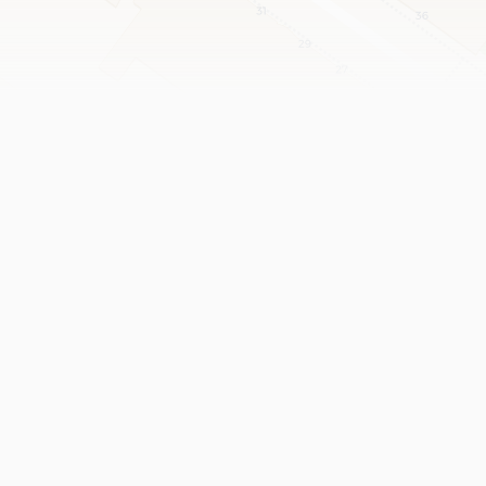
Leaflet
|
©
OpenStreetMap
contributors ©
CARTO