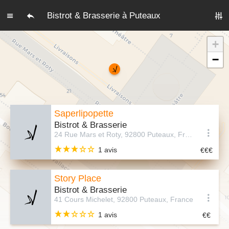
Bistrot & Brasserie à Puteaux
+
−
Saperlipopette
Bistrot & Brasserie
24 Rue Mars et Roty, 92800 Puteaux, France
1 avis
Story Place
Bistrot & Brasserie
41 Cours Michelet, 92800 Puteaux, France
1 avis