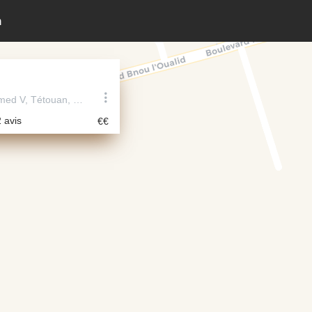
n
Avenue Mohamed V, Tétouan, Maroc
2 avis