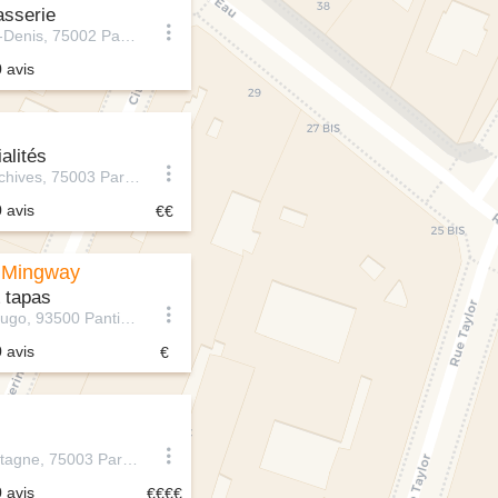
asserie
185 Rue Saint-Denis, 75002 Paris, France
0 avis
alités
86 Rue des Archives, 75003 Paris, France
0 avis
 Mingway
 tapas
1 Rue Victor Hugo, 93500 Pantin, France
0 avis
57 Rue de Bretagne, 75003 Paris, France
0 avis