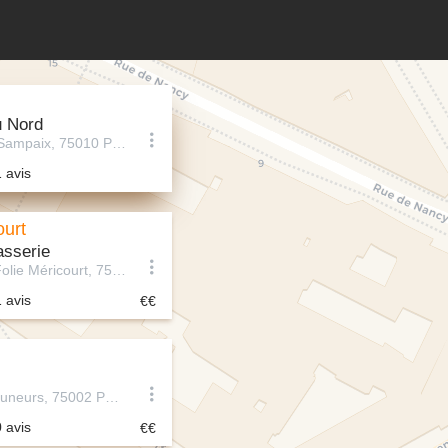
u Nord
5 Rue Lucien Sampaix, 75010 Paris, France
1 avis
ourt
asserie
22 Rue de la Folie Méricourt, 75011 Paris, France
1 avis
15 Rue des Jeuneurs, 75002 Paris, France
0 avis