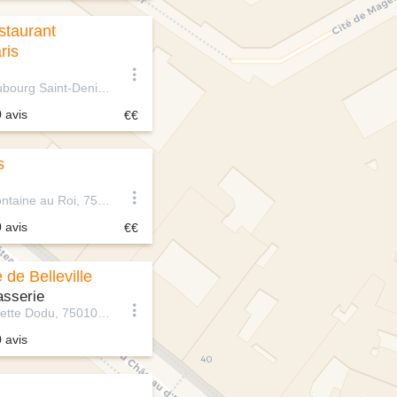
staurant
ris
84 Rue du Faubourg Saint-Denis, 75010 Paris, France
0 avis
s
2 Rue de la Fontaine au Roi, 75011 Paris, France
0 avis
 de Belleville
asserie
31-33 Rue Juliette Dodu, 75010 Paris, France
0 avis