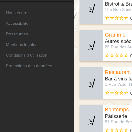
Bistrot & Br
Nous écrire
Accessibilité
Ressources
Gramme
Autres spéci
Mentions légales
Conditions d'utilisation
Protections des données
Restaurant
Bar à vins &
Bontemps
Pâtisserie