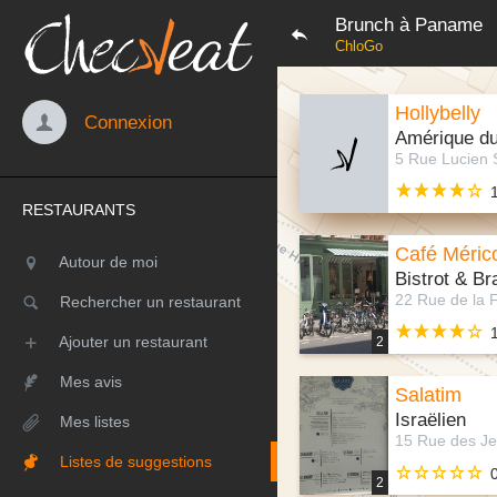
Brunch à Paname
ChloGo
Hollybelly
Connexion
Amérique d
RESTAURANTS
Café Méric
Autour de moi
Bistrot & Br
Rechercher un restaurant
Ajouter un restaurant
2
Mes avis
Salatim
Israëlien
Mes listes
Listes de suggestions
2