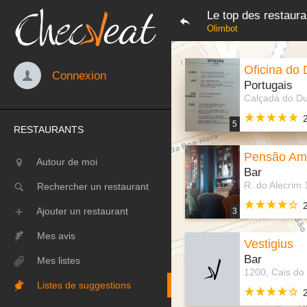
Le top des restaur
Olimbot
Oficina do
Connexion
Portugais
5
RESTAURANTS
Pensão Am
Autour de moi
Bar
Rechercher un restaurant
Ajouter un restaurant
3
Mes avis
Vestigius
Bar
Mes listes
Listes de suggestions