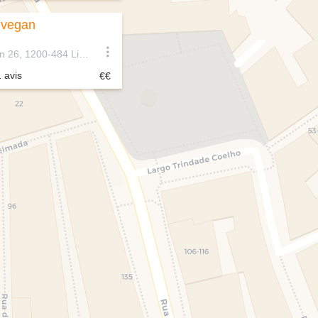
 vegan
R. Vítor Cordon 26, 1200-484 Lisboa, Portugal
1 avis