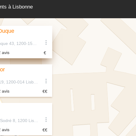
ants à Lisbonne
 Duque
Calçada do Duque 43, 1200-155 Lisboa, Portugal
2 avis
or
R. do Alecrim 19, 1200-014 Lisboa, Portugal
2 avis
1200, Cais do Sodré 8, 1200 Lisboa, Portugal
2 avis