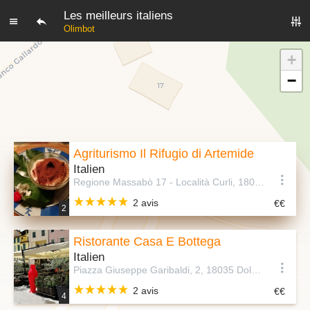
Les meilleurs italiens
Olimbot
+
−
Agriturismo Il Rifugio di Artemide
Italien
Regione Massabò 17 - Località Curli, 18032 Perinaldo IM, Italie
2 avis
2
Ristorante Casa E Bottega
Italien
Piazza Giuseppe Garibaldi, 2, 18035 Dolceacqua IM, Italie
2 avis
4