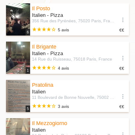
Il Posto
Italien - Pizza
356 Rue des Pyrénées, 75020 Paris, France
5 avis
6
Il Brigante
Italien - Pizza
14 Rue du Ruisseau, 75018 Paris, France
4 avis
1
Pratolina
Italien
11 Boulevard de Bonne Nouvelle, 75002 Paris, France
3 avis
5
Il Mezzogiorno
Italien